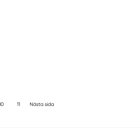
10
11
Nästa sida