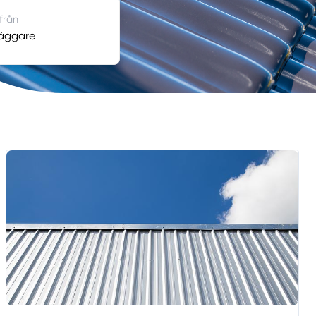
 från
läggare