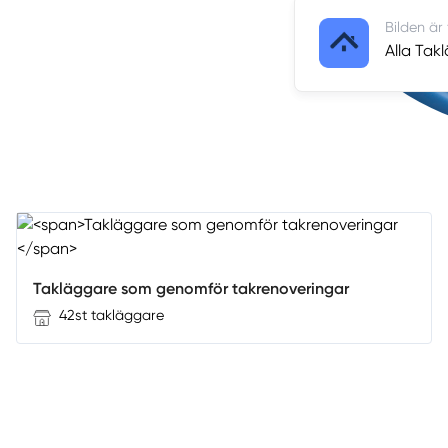
Bilden är
Alla Tak
Takläggare som genomför takrenoveringar
42st takläggare