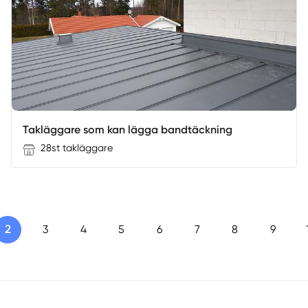
Takläggare som kan lägga bandtäckning
28st takläggare
2
3
4
5
6
7
8
9