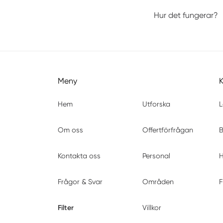
Hur det fungerar?
Meny
Hem
Utforska
L
Om oss
Offertförfrågan
B
Kontakta oss
Personal
H
Frågor & Svar
Områden
F
Filter
Villkor