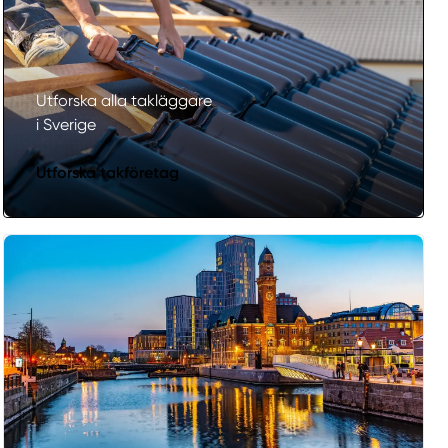
Utforska alla takläggare
i Sverige
Utforska takföretag