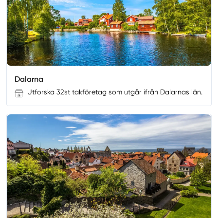
Dalarna
Utforska 32st takföretag som utgår ifrån Dalarnas län.