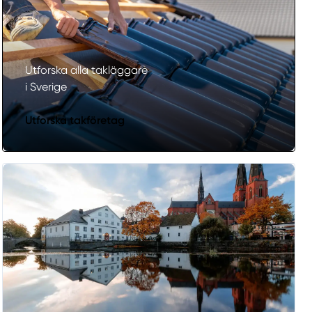
Utforska alla takläggare
i Sverige
Utforska takföretag