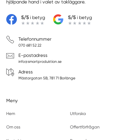
hjälpande hand i valet av takläggare.
5/5
i betyg
5/5
i betyg
Telefonnummer
070 681 52 22
E-postadress
info@smartproduktion.se
Adress
Mästargatan 5B, 781 71 Borlänge
Meny
Hem
Utforska
Om oss
Offertförfrågan