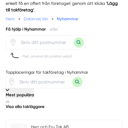
enkelt få en offert från företaget genom att klicka
'Lägg
till takföretag'
.
Hem
»
Dalarnas län
»
Nyhammar
Få hjälp i Nyhammar
eller
Psst, använd din position vetja!
Topplaceringar för takföretag i Nyhammar
Mest populära
Visa alla takläggare
Herr och Fru Tak AB