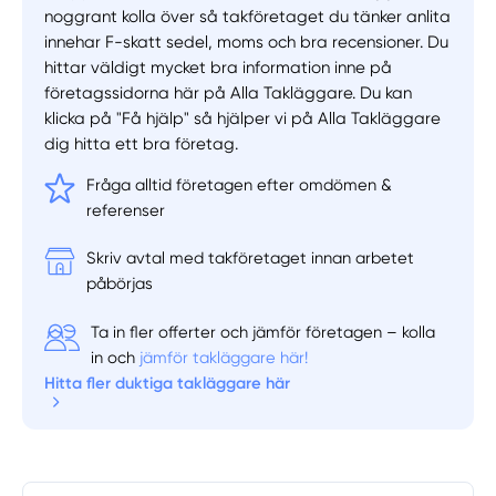
noggrant kolla över så takföretaget du tänker anlita
innehar F-skatt sedel, moms och bra recensioner. Du
hittar väldigt mycket bra information inne på
företagssidorna här på Alla Takläggare. Du kan
klicka på "Få hjälp" så hjälper vi på Alla Takläggare
dig hitta ett bra företag.
Manuellt
Få hjälp
Fråga alltid företagen efter omdömen &
referenser
Välj tillvägagångssätt
Skriv avtal med takföretaget innan arbetet
påbörjas
Ta in fler offerter och jämför företagen – kolla
in och
jämför takläggare här!
Hitta fler duktiga takläggare här