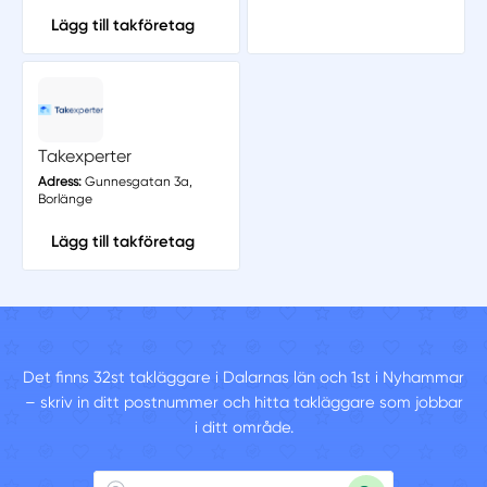
Lägg till takföretag
Takexperter
Adress:
Gunnesgatan 3a,
Borlänge
Lägg till takföretag
Det finns 32st takläggare i Dalarnas län och 1st i Nyhammar
– skriv in ditt postnummer och hitta takläggare som jobbar
i ditt område.