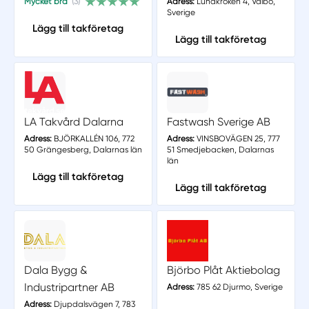
Mycket bra
(3)
Adress:
Lundkroken 4, Valbo,
Sverige
Lägg till takföretag
Lägg till takföretag
LA Takvård Dalarna
Fastwash Sverige AB
Adress:
BJÖRKALLÉN 106, 772
Adress:
VINSBOVÄGEN 25, 777
50 Grängesberg, Dalarnas län
51 Smedjebacken, Dalarnas
län
Lägg till takföretag
Lägg till takföretag
Dala Bygg &
Björbo Plåt Aktiebolag
Industripartner AB
Adress:
785 62 Djurmo, Sverige
Adress:
Djupdalsvägen 7, 783