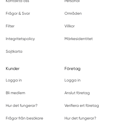
Kontakta oss
Personal
Frågor & Svar
Områden
Filter
Villkor
Integritetspolicy
Märkesidentitet
Sajtkarta
Kunder
Företag
Logga in
Logga in
Bli medlem
Anslut företag
Hur det fungerar?
Verifiera ert företag
Frågor från besökare
Hur det fungerar?