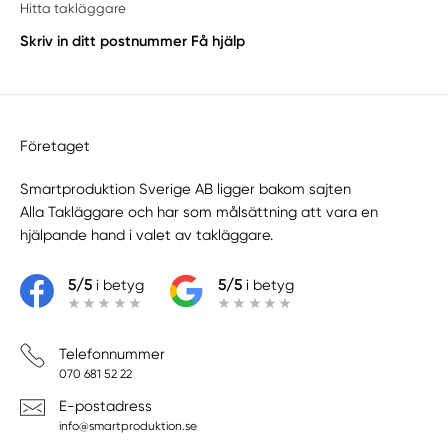
Hitta takläggare
Skriv in ditt postnummer
Få hjälp
Företaget
Smartproduktion Sverige AB ligger bakom sajten
Alla Takläggare
och har som målsättning att vara en
hjälpande hand i valet av takläggare.
5/5
i betyg
5/5
i betyg
Telefonnummer
070 681 52 22
E-postadress
info@smartproduktion.se