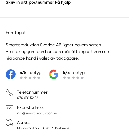
Skriv in ditt postnummer
Få hjälp
Företaget
Smartproduktion Sverige AB ligger bakom sajten
Alla Takläggare
och har som målsättning att vara en
hjälpande hand i valet av takläggare.
5/5
i betyg
5/5
i betyg
Telefonnummer
070 681 52 22
E-postadress
info@smartproduktion.se
Adress
Mästargatan 5B, 781 71 Borlänge