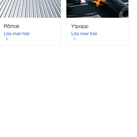
Plåttak
Ytpapp
Läs mer här
Läs mer här