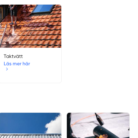
Ockelbo
Rengsjö
Sandviken
Segersta
Söderala
Söderhamn
Taktvätt
Storvik
Läs mer här
Valbo
Voxnabruk
Uppsala län
Uppsala län