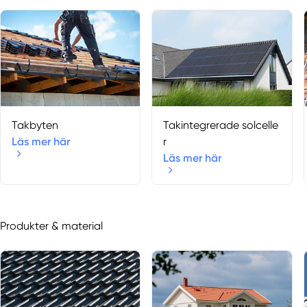
Takbyten
Takintegrerade solcelle
Läs mer här
r
Läs mer här
Produkter & material