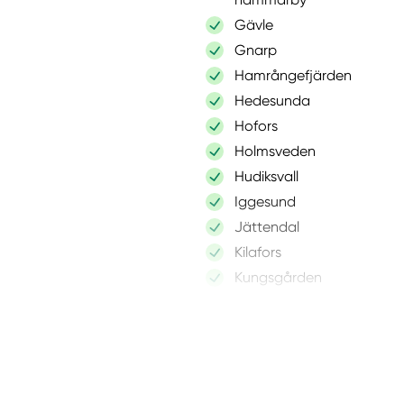
Gävle
Gnarp
Hamrångefjärden
Hedesunda
Hofors
Holmsveden
Hudiksvall
Iggesund
Jättendal
Kilafors
Kungsgården
Lingbo
Ljusdal
Marmaverken
Norrala
Norrsundet