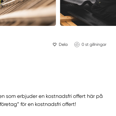
Dela
0
st gillningar
n som erbjuder en kostnadsfri offert här på
öretag” för en kostnadsfri offert!