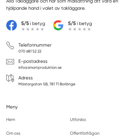
Alla Takläggare
och har som målsättning att vara en
hjälpande hand i valet av takläggare.
5/5
i betyg
5/5
i betyg
Telefonnummer
070 681 52 22
E-postadress
info@smartproduktion.se
Adress
Mästargatan 5B, 781 71 Borlänge
Meny
Hem
Utforska
Om oss
Offertförfrågan