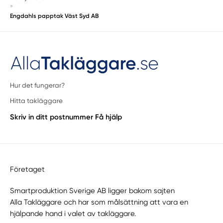
Höganäs
»
Engdahls papptak Väst Syd AB
Höllviken
Höör
Hörby
Hyllinge
Jonstorp
Kågeröd
Hur det fungerar?
Kävlinge
Hitta takläggare
Klågerup
Skriv in ditt postnummer
Få hjälp
Klagshamn
Klagstorp
Klippan
Knislinge
Företaget
Köpingebro
Kristianstad
Smartproduktion Sverige AB ligger bakom sajten
Kvidinge
Alla Takläggare
och har som målsättning att vara en
hjälpande hand i valet av takläggare.
Landskrona