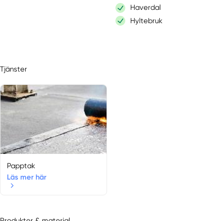
Haverdal
Hyltebruk
Kullavik
Kungsbacka
Långaryd
Tjänster
Långås
Onsala
Oskarström
Särö
Simlångsdalen
Skällinge
Slöinge
Tvååker
Papptak
Vallda
Läs mer här
Varberg
Väröbacka
Produkter & material