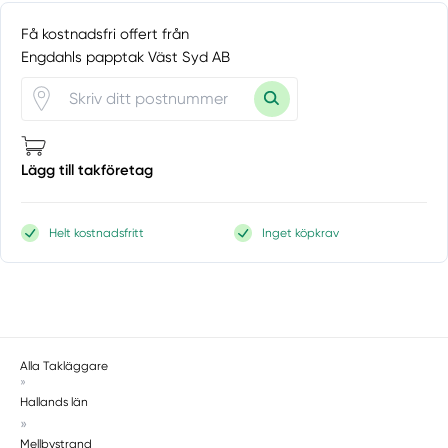
Flyinge
Få kostnadsfri offert från
Furulund
Engdahls papptak Väst Syd AB
Gantofta
Gärsnäs
Genarp
Grevie
Häljarp
Lägg till takföretag
Hammenhög
Hanaskog
Helt kostnadsfritt
Inget köpkrav
Harlösa
Härslöv
Hasslarp
Hässleholm
Hästveda
Alla Takläggare
Helsingborg
»
Hallands län
Hjärnarp
»
Hjärup
Mellbystrand