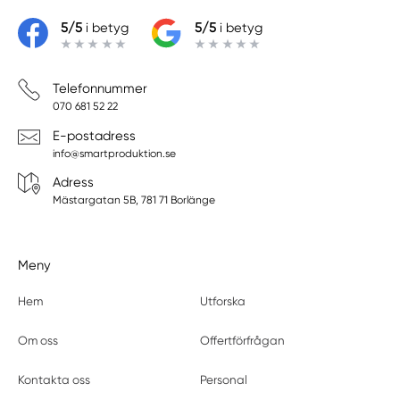
Lerberget
5/5
i betyg
5/5
i betyg
Limhamn
Löberöd
Löddeköpinge
Telefonnummer
Lomma
070 681 52 22
Lund
E-postadress
Malmö
info@smartproduktion.se
Marieholm
Adress
Mörarp
Mästargatan 5B, 781 71 Borlänge
Ödåkra
Ödåkra-väla
Meny
Önnestad
Örkelljunga
Hem
Utforska
Osby
Oxie
Om oss
Offertförfrågan
Påarp
Kontakta oss
Personal
Perstorp