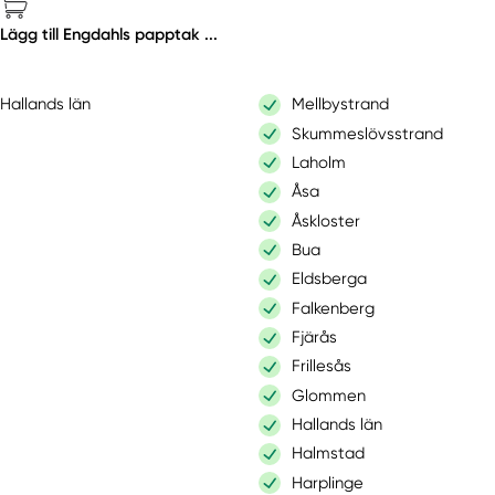
Lägg till Engdahls papptak ...
Hallands län
Mellbystrand
Skummeslövsstrand
Laholm
Åsa
Åskloster
Bua
Eldsberga
Falkenberg
Fjärås
Frillesås
Glommen
Hallands län
Halmstad
Harplinge