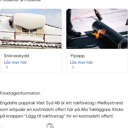
Skåne län
Östra Karup
Båstad
Åhus
Åkarp
Alnarp
Anderslöv
Ängelholm
Annelöv
Snörasskydd
Ytpapp
Läs mer här
Läs mer här
Arlöv
Asmundtorp
Åstorp
Ballingslöv
Bara
Företagsinformation
Barsebäck
Engdahls papptak Väst Syd AB är ett takföretag i Mellbystrand
Billeberga
som erbjuder en kostnadsfri offert här på Alla Takläggare. Klicka
Billesholm
på knappen “Lägg till takföretag” för en kostnadsfri offert!
Bjärnum