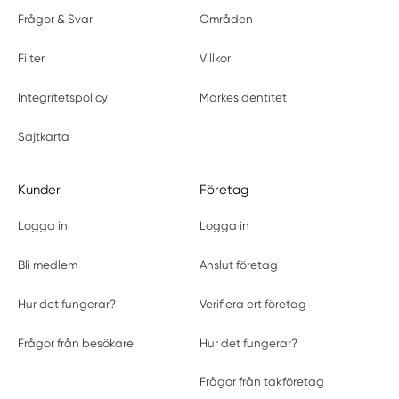
Råå
Frågor & Svar
Områden
Ramlösa
Röstånga
Filter
Villkor
Rydebäck
Integritetspolicy
Märkesidentitet
Rydsgård
Saxtorp
Sajtkarta
Simrishamn
Sjöbo
Kunder
Företag
Skåne
Skånes Fagerhult
Logga in
Logga in
Skanör
Bli medlem
Anslut företag
Skivarp
Skurup
Hur det fungerar?
Verifiera ert företag
Smygehamn
Södra Sandby
Frågor från besökare
Hur det fungerar?
Sösdala
Frågor från takföretag
Staffanstorp