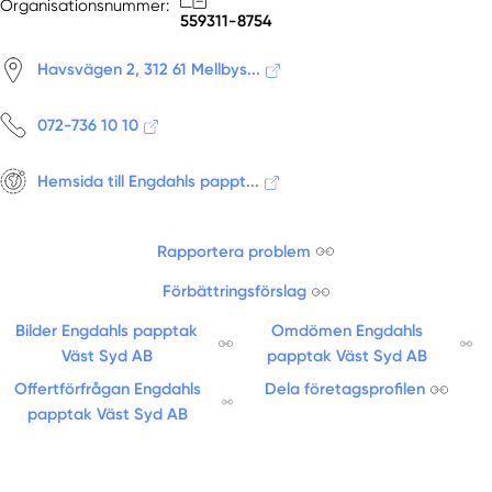
Organisationsnummer:
Bjärred
559311-8754
Bjuv
Blentarp
Havsvägen 2, 312 61 Mellbys...
Borrby
072-736 10 10
Broby
Bromölla
Hemsida till Engdahls pappt...
Brösarp
Bunkeflostrand
Dalby
Rapportera problem
Ekeby
Förbättringsförslag
Eket
Eslöv
Bilder Engdahls papptak
Omdömen Engdahls
Väst Syd AB
papptak Väst Syd AB
Falsterbo
Färlöv
Offertförfrågan Engdahls
Dela företagsprofilen
papptak Väst Syd AB
Finja
Fjälkinge
Fleninge