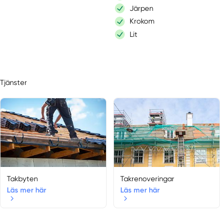
Järpen
Krokom
Lit
Lofsdalen
Nälden
Offerdal
Tjänster
Orrviken
Östersund
Oviken
Ramsele
Rätan
Sörbygden
Strömsund
Sveg
Takbyten
Takrenoveringar
Tandsbyn
Läs mer här
Läs mer här
Undersåker