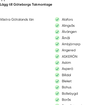
Lägg till Göteborgs Takmontage
Västra Götalands län
Alafors
Alingsås
Älvängen
Åmål
Ambjörnarp
Angered
ASKERÖN
Askim
Asperö
Billdal
Bleket
Bohus
Bollebygd
Borås