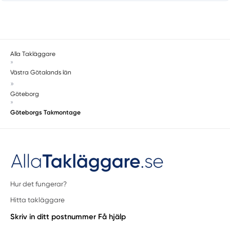
Masthugget
Mellerud
Mölndal
Mölndal Östra
Alla Takläggare
Mölnlycke
»
Munkedal
Västra Götalands län
Nödinge
»
Göteborg
Nol
»
Ödsmål
Göteborgs Takmontage
Öjersjö
Olofstorp
Olsfors
Örby
Öxnevalla
Hur det fungerar?
Partille
Hitta takläggare
Rabbalshede
Skriv in ditt postnummer
Få hjälp
Romelanda