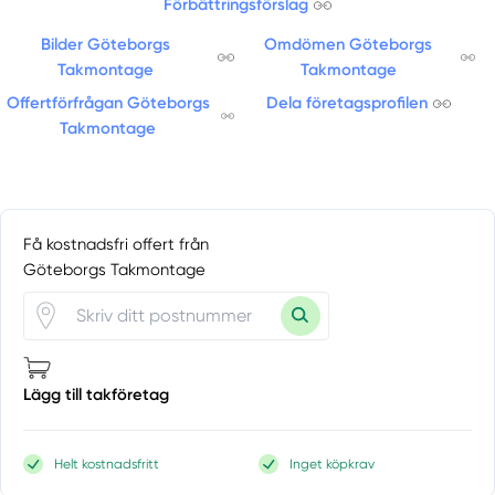
Landvetter
Förbättringsförslag
Lerdala
Bilder Göteborgs
Omdömen Göteborgs
Lerum
Takmontage
Takmontage
Lidköping
Offertförfrågan Göteborgs
Dela företagsprofilen
Lilla Edet
Takmontage
Limmared
Lindome
Ljung
Ljungskile
Få kostnadsfri offert från
Lödöse
Göteborgs Takmontage
Lundsbrunn
Lycke
Lysekil
Målsryd
Lägg till takföretag
Marbäck
Mariestad
Helt kostnadsfritt
Inget köpkrav
Marstrand