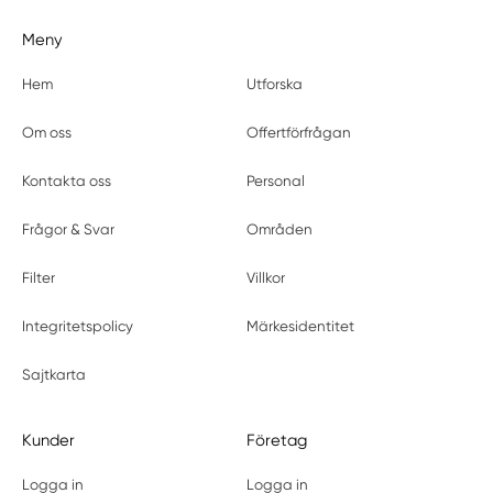
Strömstad
Surte
Meny
Svanesund
Hem
Utforska
Svenljunga
Tanumshede
Om oss
Offertförfrågan
Tidaholm
Timmele
Kontakta oss
Personal
Töreboda
Frågor & Svar
Områden
Torslanda
Tranemo
Filter
Villkor
Tråvad
Trollhättan
Integritetspolicy
Märkesidentitet
Ucklum
Sajtkarta
Uddevalla
Ulricehamn
Vänersborg
Kunder
Företag
Vara
Logga in
Logga in