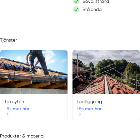
Bovallstrand
Brålanda
Brämhult
Broddetorp
Centrum
Tjänster
Dals Rostock
Dingle
Fagerfjäll
Falköping
Fjällbacka
Floby
Floda
Frändefors
Takbyten
Takläggning
Fristad
Läs mer här
Läs mer här
Gällstad
Gårdsjö
Göta
Produkter & material