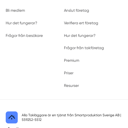
Vårgårda
Vargön
Bli medlem
Anslut företag
Väring
Hur det fungerar?
Verifiera ert företag
Varnhem
Värsås
Frågor från besökare
Hur det fungerar?
Västerlanda
Västra Frölunda
Frågor från takföretag
Västra Götalands län
Premium
Vinninga
Ytterby
Priser
Resurser
Alla Takläggare är en tjänst från
Smartproduktion Sverige AB
|
559252-5512