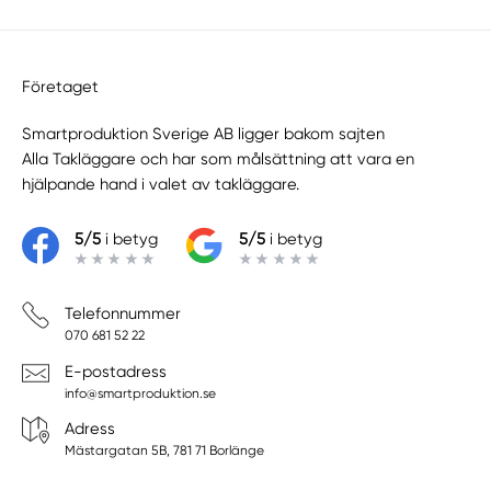
Rönnäng
Rud
Säve
Företaget
Sävedalen
Sjömarken
Smartproduktion Sverige AB ligger bakom sajten
Sjövik
Alla Takläggare
och har som målsättning att vara en
Sjuntorp
hjälpande hand i valet av takläggare.
Skara
Skärhamn
5/5
i betyg
5/5
i betyg
Skene
Skepplanda
Telefonnummer
Skövde
070 681 52 22
Sollebrunn
E-postadress
Stenkullen
info@smartproduktion.se
Stenstorp
Adress
Stenungsund
Mästargatan 5B, 781 71 Borlänge
Stora Höga