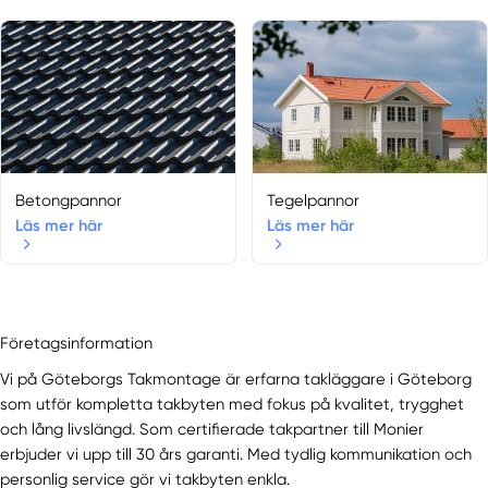
Göteborg
Götene
Gothenburg
Gråbo
Gunnilse
Hajom
Hällingsjö
Betongpannor
Tegelpannor
Harestad
Läs mer här
Läs mer här
Härryda
Herrljunga
Hindås
Hisings Backa
Företagsinformation
Hisings Kärra
Hjälteby
Vi på Göteborgs Takmontage är erfarna takläggare i Göteborg
som utför kompletta takbyten med fokus på kvalitet, trygghet
Hjo
och lång livslängd. Som certifierade takpartner till Monier
Hökerum
erbjuder vi upp till 30 års garanti. Med tydlig kommunikation och
Hönö
personlig service gör vi takbyten enkla.