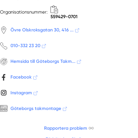
Horred
Hova
Organisationsnummer:
559429-0701
Hovås
Höviksnäs
Övre Olskroksgatan 30, 416 ...
Hunnebostrand
Hyssna
010-332 23 20
Istorp
Jonsered
Hemsida till Göteborgs Takm...
Kållekärr
Kållered
Facebook
Kareby
Kättilstorp
Instagram
Kinna
Kinnarp
Göteborgs takmontage
Klövedal
Kungälv
Rapportera problem
Kvänum