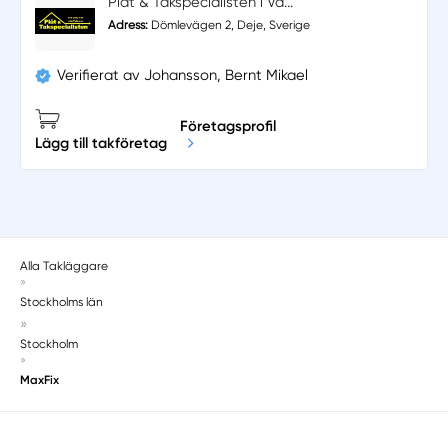
Plåt & Takspecialisten i Vä...
Adress:
Dömlevägen 2, Deje, Sverige
Verifierat av Johansson, Bernt Mikael
Företagsprofil
Lägg till takföretag
Alla Takläggare
»
Stockholms län
»
Stockholm
»
MaxFix