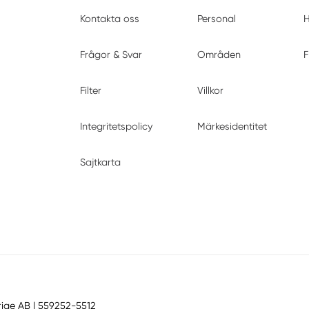
Kontakta oss
Personal
H
Frågor & Svar
Områden
F
Filter
Villkor
Integritetspolicy
Märkesidentitet
Sajtkarta
rige AB
| 559252-5512