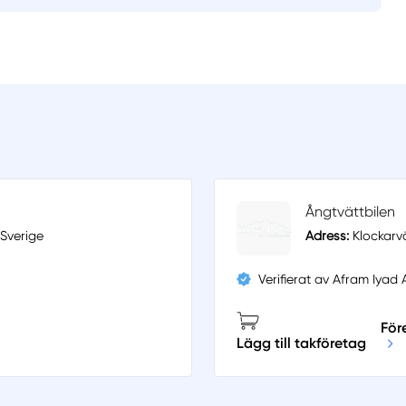
Ångtvättbilen
 Sverige
Adress:
Klockarvä
Verifierat av Afram Iya
För
Lägg till takföretag