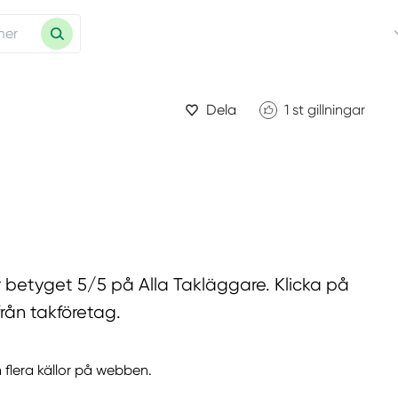
Dela
1
st gillningar
r betyget 5/5 på Alla Takläggare. Klicka på
från takföretag.
 flera källor på webben.