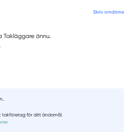
Skriv omdöme
la Takläggare ännu.
.
n,
t takföretag för ditt ändamål.
krav