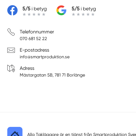
5/5
i betyg
5/5
i betyg
Telefonnummer
070 681 52 22
E-postadress
info@smartproduktion.se
Adress
Mästargatan 5B, 781 71 Borlänge
Alla Takläggare är en tjänst från
Smartproduktion Sve