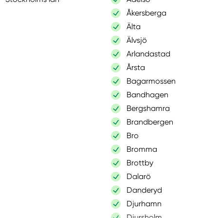
Åkersberga
Älta
Älvsjö
Arlandastad
Årsta
Bagarmossen
Bandhagen
Bergshamra
Brandbergen
Bro
Bromma
Brottby
Dalarö
Danderyd
Djurhamn
Djursholm