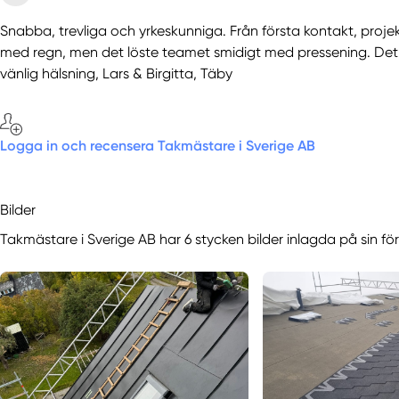
Snabba, trevliga och yrkeskunniga. Från första kontakt, projekt
med regn, men det löste teamet smidigt med pressening. Det
vänlig hälsning, Lars & Birgitta, Täby
Logga in och recensera Takmästare i Sverige AB
Bilder
Takmästare i Sverige AB har 6 stycken bilder inlagda på sin fö