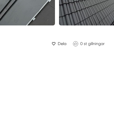
Dela
0
st gillningar