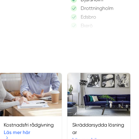
Drottningholm
Edsbro
Ekerö
Enebyberg
Enhörna
Enskede
Enskededalen
Färentuna
Farsta
Furusund
Grödinge
Gustavsberg
Hägersten
Hallstavik
Kostnadsfri rådgivning
Skräddarsydda lösning
Handen
Läs mer här
ar
Haninge