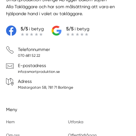
Alla Takläggare
och har som målsättning att vara en
hjälpande hand i valet av takläggare.
5/5
i betyg
5/5
i betyg
Telefonnummer
070 681 52 22
E-postadress
info@smartproduktion.se
Adress
Mästargatan 5B, 781 71 Borlänge
Meny
Hem
Utforska
Om oss
Offertförfrågan