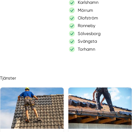
Karlshamn
Mörrum
Olofström
Ronneby
Sölvesborg
Svängsta
Torhamn
Skåne län
Kristianstad
Tjänster