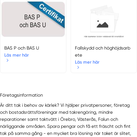
Möklinta
Norberg
Ramnäs
Ransta
Sala
Skinnskatteberg
BAS P och BAS U
Fallskydd och höghöjdsarb
Läs mer här
ete
Surahammar
Läs mer här
Västerås
Västmanlands län
Virsbo
Örebro län
Åsbro
Företagsinformation
Degerfors
Är ditt tak i behov av kärlek? Vi hjälper privatpersoner, företag
Fjugesta
och bostadsrättsföreningar med takrengöring, mindre
Frövi
reparationer samt taktvätt i Örebro, Västerås, Falun och
Garphyttan
närliggande områden. Spara pengar och få ett fräscht och fint
tak på samma gång - en mycket bra lösning när taket är slitet,
Glanshammar