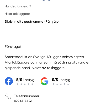
Hur det fungerar?
Hitta takläggare
Skriv in ditt postnummer
Få hjälp
Företaget
Smartproduktion Sverige AB ligger bakom sajten
Alla Takläggare
och har som målsättning att vara en
hjälpande hand i valet av takläggare.
5/5
i betyg
5/5
i betyg
Telefonnummer
070 681 52 22