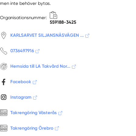
men inte behöver bytas.
Grythyttan
Hallsberg
Organisationsnummer:
Karlskoga
559188-3425
Kopparberg
KARLSARVET SILJANSNÄSVÄGEN ...
Kumla
Lindesberg
0736497916
Ljusnarsberg
Nora
Hemsida till LA Takvård Nor...
Örebro
Örebro län
Facebook
Pålsboda
Vintrosa
Instagram
Vretstorp
Takrengöring Västerås
Takrengöring Örebro