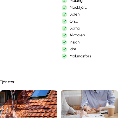
Malung
Mockfjärd
Sälen
Orsa
Särna
Älvdalen
Insjön
Idre
Malungsfors
Tällberg
Våmhus
Sundborn
Tjänster
Dala-järna
Sågmyra
Svärdsjö
Dala-floda
Bjursås