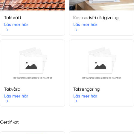
Boda Kyrkby
Djura
Grycksbo
Taktvätt
Kostnadsfri rådgivning
Lima
Läs mer här
Läs mer här
Sifferbo
Venjan
Siljansnäs
Linghed
Enviken
Björbo
Västmanlands län
Arboga
Takvård
Takrengöring
Fagersta
Läs mer här
Läs mer här
Hallstahammar
Kolbäck
Kolsva
Certifikat
Köping
Kungsör