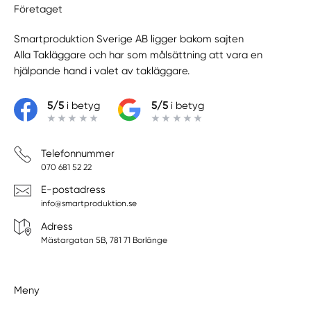
Företaget
Smartproduktion Sverige AB ligger bakom sajten
Alla Takläggare
och har som målsättning att vara en
hjälpande hand i valet av takläggare.
5/5
i betyg
5/5
i betyg
Telefonnummer
070 681 52 22
E-postadress
info@smartproduktion.se
Adress
Mästargatan 5B, 781 71 Borlänge
Meny