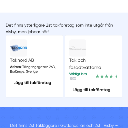
Det finns ytterligare 2st takföretag som inte utgår från
Visby, men jobbar här!
Taknord AB
Tak och
fasadtvättarna
Adress:
Tångringsgatan 26D,
Borlänge, Sverige
Väldigt bra
(50)
Lägg till takföretag
Lägg till takföretag
Det finns 2st takläggare i Gotlands län och 2st i Visby –