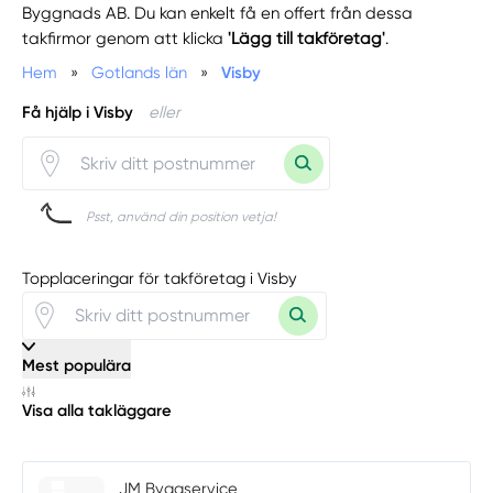
Byggnads AB. Du kan enkelt få en offert från dessa
takfirmor genom att klicka
'Lägg till takföretag'
.
Hem
»
Gotlands län
»
Visby
Få hjälp i Visby
eller
Psst, använd din position vetja!
Topplaceringar för takföretag i Visby
Mest populära
Visa alla takläggare
JM Byggservice