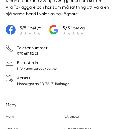
Smartproduktion Sverige AB ligger bakom sajten
Alla Takläggare
och har som målsättning att vara en
hjälpande hand i valet av takläggare.
5/5
i betyg
5/5
i betyg
Telefonnummer
070 681 52 22
E-postadress
info@smartproduktion.se
Adress
Mästargatan 5B, 781 71 Borlänge
Meny
Hem
Utforska