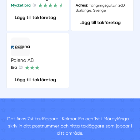
Mycket bra
(1)
Adress:
Tångringsgatan 26D,
Borlänge, Sverige
Lägg till takföretag
Lägg till takföretag
Palena AB
Bra
(2)
Lägg till takföretag
Det finns 7st takläggare i Kalmar län och 1st i Mörbylånga –
skriv in ditt postnummer och hitta takläggare som jobbar i
ditt område.