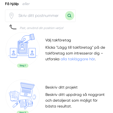
Få hjälp
eller
Psst, använd din position vetja!
Välj takföretag
Klicka "Lägg till takföretag" på de
takföretag som intresserar dig –
utforska
alla takläggare här
.
Beskriv ditt projekt
Beskriv ditt uppdrag så noggrant
och detaljerat som möjligt för
bästa resultat.