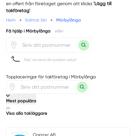
en offert från företaget genom att klicka
'Lägg till
takföretag'
.
Hem
»
Kalmar län
»
Mörbylånga
Få hjälp i Mörbylånga
eller
Psst, använd din position vetja!
Topplaceringar för takföretag i Mörbylånga
Mest populära
Visa alla takläggare
Ognizer AB