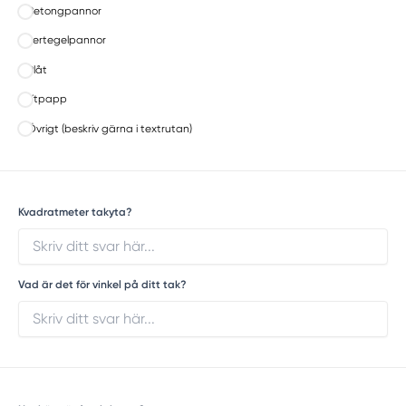
Betongpannor
Lertegelpannor
Plåt
Ytpapp
Övrigt (beskriv gärna i textrutan)
Kvadratmeter takyta?
Vad är det för vinkel på ditt tak?