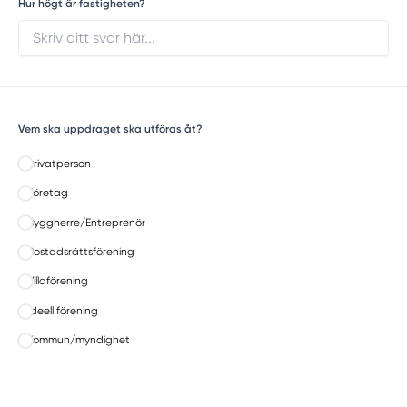
Hur högt är fastigheten?
Vem ska uppdraget ska utföras åt?
Privatperson
Företag
Byggherre/Entreprenör
Bostadsrättsförening
Villaförening
Ideell förening
Kommun/myndighet