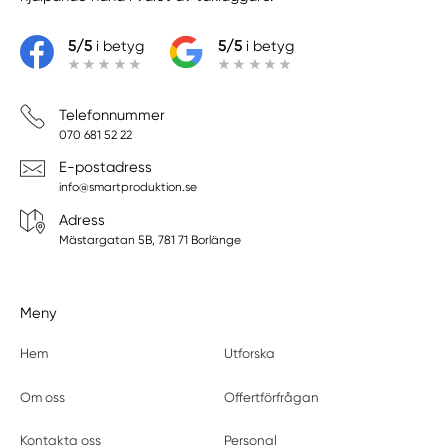
5/5
i betyg
5/5
i betyg
Telefonnummer
070 681 52 22
E-postadress
info@smartproduktion.se
Adress
Mästargatan 5B, 781 71 Borlänge
Meny
Hem
Utforska
Om oss
Offertförfrågan
Kontakta oss
Personal