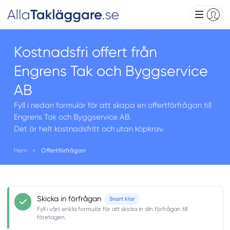
Kostnadsfri offert från
Engrens Tak och Byggservice
AB
Fyll i nedan formulär för att skapa en offertförfrågan till
Engrens Tak och Byggservice AB.
Det är helt kostnadsfritt och utan köpkrav.
Engrens Tak och Byggservice AB företagsprofil
Hem
»
Offertförfrågan
Skicka in förfrågan
Snart klar
Fyll i vårt enkla formulär för att skicka in din förfrågan till
företagen.