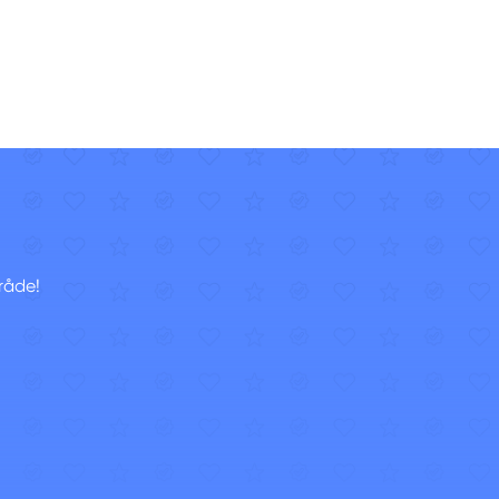
råde!