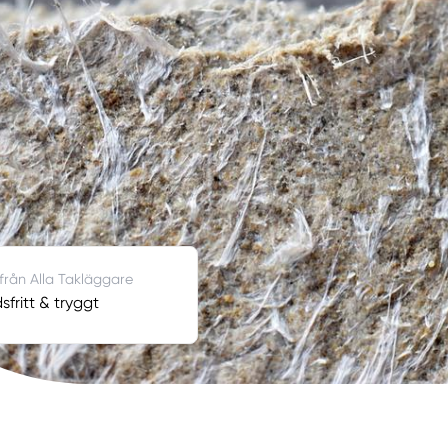
 från Alla Takläggare
fritt & tryggt