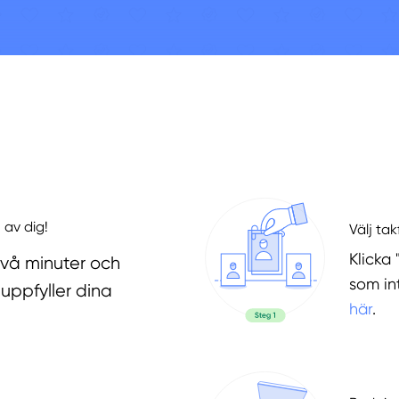
 av dig!
Välj ta
Klicka 
två minuter och
som in
uppfyller dina
här
.