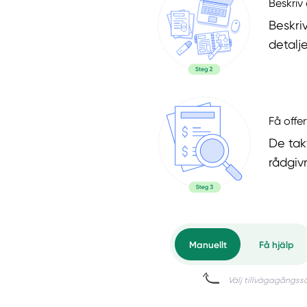
Beskriv 
Beskri
detalje
Få offer
De tak
rådgiv