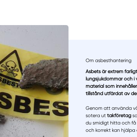
Om asbesthantering
Asbets är extrem farligt
lungsjukdommar och i vär
material som innehåller
tillstånd utfärdat av 
Genom att använda vårt 
Manue
sotera ut
takföretag
so
du smidigt hitta och få 
och korrekt kan hjälpa