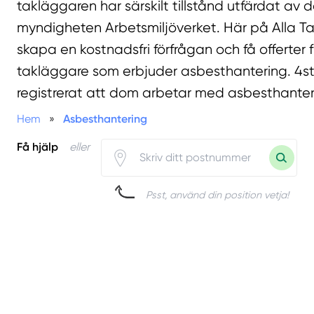
takläggaren har särskilt tillstånd utfärdat av 
myndigheten Arbetsmiljöverket. Här på Alla T
skapa en kostnadsfri förfrågan och få offerter fr
takläggare som erbjuder asbesthantering. 4st
registrerat att dom arbetar med asbesthanter
Hem
»
Asbesthantering
Få hjälp
eller
Psst, använd din position vetja!