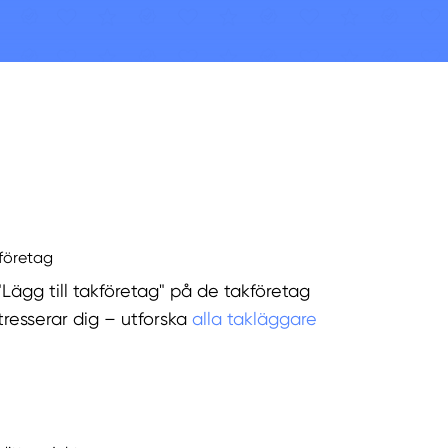
kföretag
"Lägg till takföretag" på de takföretag
tresserar dig – utforska
alla takläggare