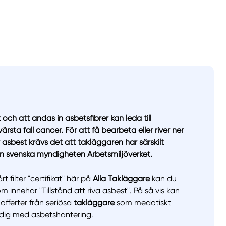
 och att andas in asbetsfibrer kan leda till
sta fall cancer. För att få bearbeta eller river ner
 asbest krävs det att takläggaren har särskilt
den svenska myndigheten Arbetsmiljöverket.
filter "certifikat" här på
Alla Takläggare
kan du
llt
Få hjälp
m innehar "Tillstånd att riva asbest". På så vis kan
offerter från seriösa
takläggare
som medotiskt
 dig med asbetshantering.
Välj tillvägagångssätt