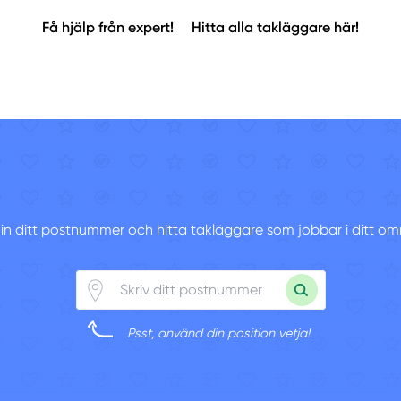
Få hjälp från expert!
Hitta alla takläggare här!
v in ditt postnummer och hitta takläggare som jobbar i ditt om
Psst, använd din position vetja!