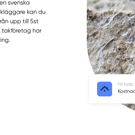
den svenska
akläggare kan du
ån upp till 5st
 takföretag har
ing.
Få hjälp
Kostnads