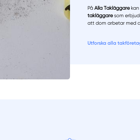
På
Alla Takläggare
kan 
takläggare
som erbjud
att dom arbetar med 
Utforska alla takföreta