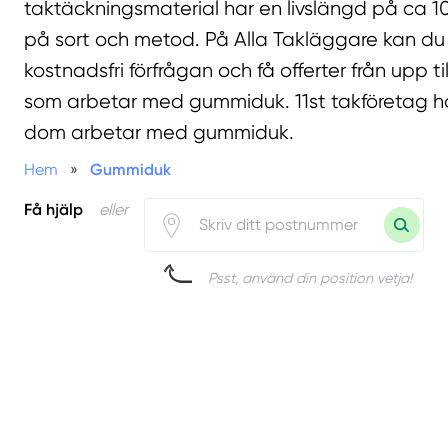
taktäckningsmaterial har en livslängd på ca 1
på sort och metod. På Alla Takläggare kan d
kostnadsfri förfrågan och få offerter från upp ti
som arbetar med gummiduk. 11st takföretag har
dom arbetar med gummiduk.
Hem
»
Gummiduk
Få hjälp
eller
Psst, använd din position vetja!