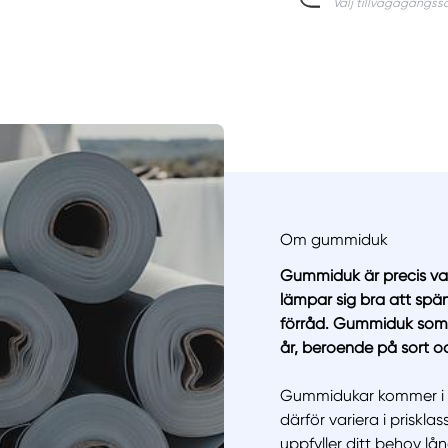
Om gummiduk
Gummiduk är precis va
lämpar sig bra att spän
förråd. Gummiduk som t
år, beroende på sort 
Gummidukar kommer i m
därför variera i prisk
uppfyller ditt behov lån