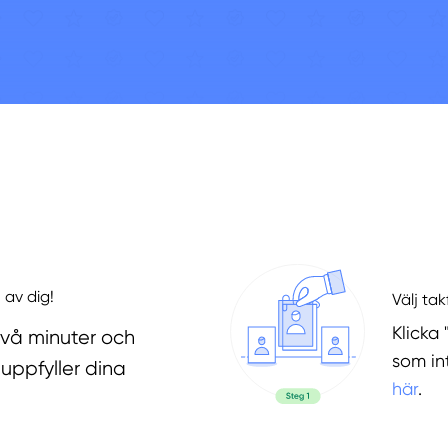
 av dig!
Välj ta
Klicka 
två minuter och
som in
uppfyller dina
här
.