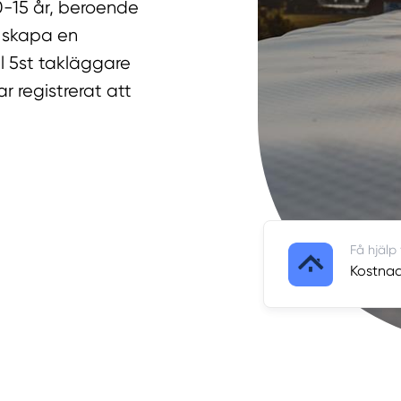
0-15 år, beroende
u skapa en
ll 5st takläggare
 registrerat att
Få hjälp
Kostnads