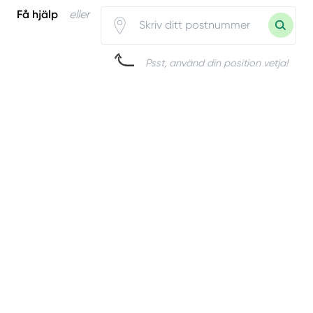
Få hjälp
eller
Psst, använd din position vetja!