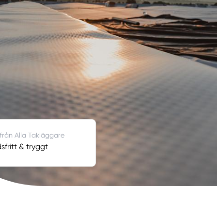
 från Alla Takläggare
fritt & tryggt