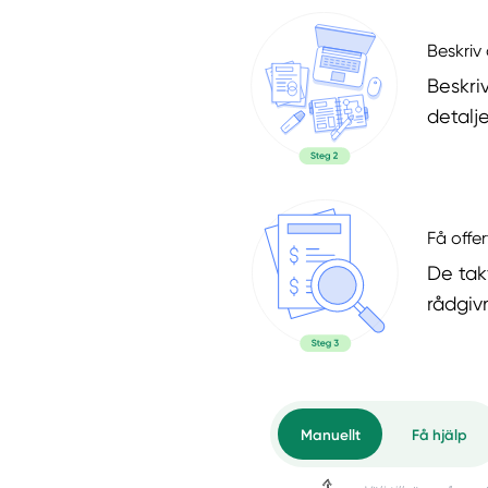
Beskriv 
Beskri
detalje
Få offer
De tak
rådgiv