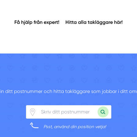
Få hjälp från expert!
Hitta alla takläggare här!
v in ditt postnummer och hitta takläggare som jobbar i ditt om
Psst, använd din position vetja!