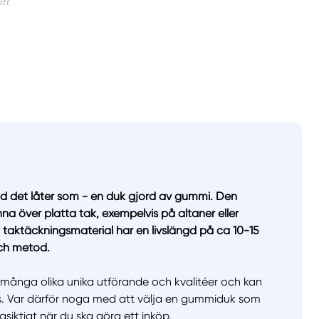
d det låter som - en duk gjord av gummi. Den
na över platta tak, exempelvis på altaner eller
aktäckningsmaterial har en livslängd på ca 10-15
och metod.
ånga olika unika utförande och kvalitéer och kan
lass. Var därför noga med att välja en gummiduk som
gsiktigt när du ska göra ett inköp.