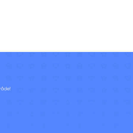
råde!