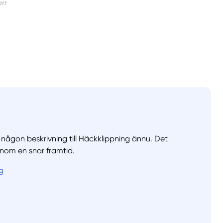
va någon beskrivning till Häckklippning ännu. Det
nom en snar framtid.
llt
Få hjälp
g
Välj tillvägagångssätt