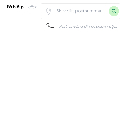
Få hjälp
eller
Psst, använd din position vetja!