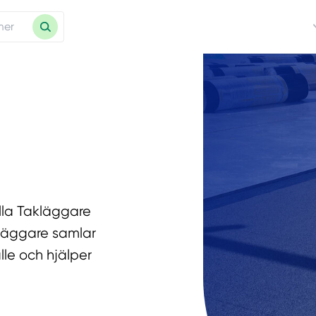
lla Takläggare
kläggare samlar
lle och hjälper