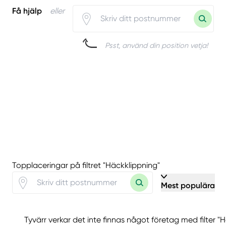
Få hjälp
eller
Psst, använd din position vetja!
Topplaceringar på filtret "Häckklippning"
Mest populära
Tyvärr verkar det inte finnas något företag med filter "