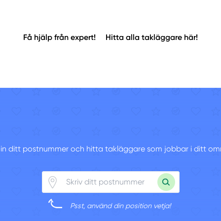
Få hjälp från expert!
Hitta alla takläggare här!
v in ditt postnummer och hitta takläggare som jobbar i ditt om
Psst, använd din position vetja!