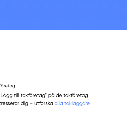
kföretag
"Lägg till takföretag" på de takföretag
tresserar dig – utforska
alla takläggare