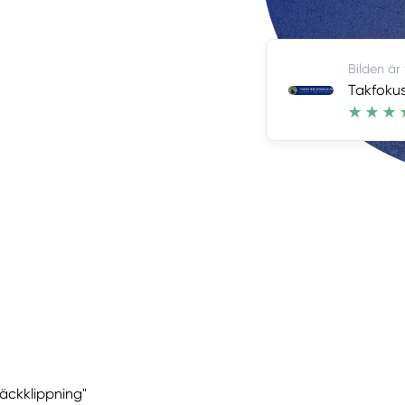
Bilden är
Takfokus
Häckklippning"