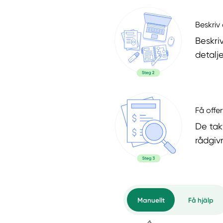
Beskriv 
Beskri
detalje
Få offer
De tak
rådgiv