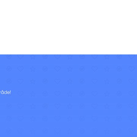
råde!