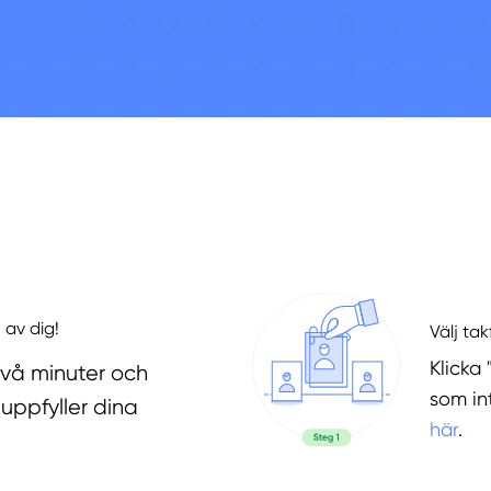
 av dig!
Välj ta
Klicka 
två minuter och
som in
uppfyller dina
här
.