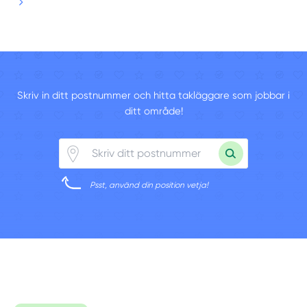
Skriv in ditt postnummer och hitta takläggare som jobbar i
ditt område!
Psst, använd din position vetja!