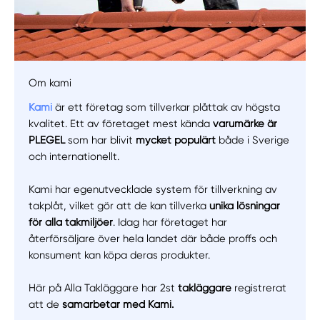
Manuellt
Få hjälp
Välj tillvägagångssätt
Om kami
Kami
är ett företag som tillverkar plåttak av högsta
kvalitet. Ett av företaget mest kända
varumärke är
PLEGEL
som har blivit
mycket populärt
både i Sverige
och internationellt.
Kami har egenutvecklade system för tillverkning av
takplåt, vilket gör att de kan tillverka
unika lösningar
för alla takmiljöer
. Idag har företaget har
återförsäljare över hela landet där både proffs och
konsument kan köpa deras produkter.
Här på Alla Takläggare har 2st
takläggare
registrerat
att de
samarbetar med Kami.