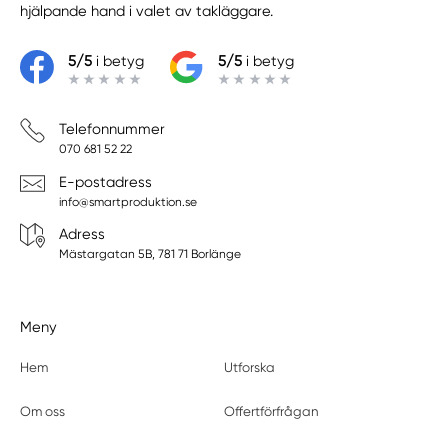
hjälpande hand i valet av takläggare.
5/5
i betyg
5/5
i betyg
Telefonnummer
070 681 52 22
E-postadress
info@smartproduktion.se
Adress
Mästargatan 5B, 781 71 Borlänge
Meny
Hem
Utforska
Om oss
Offertförfrågan