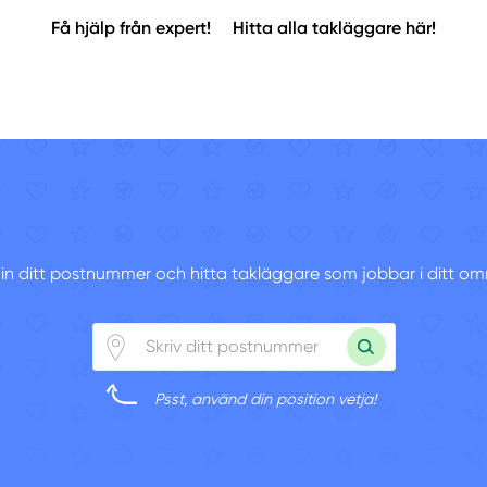
Få hjälp från expert!
Hitta alla takläggare här!
v in ditt postnummer och hitta takläggare som jobbar i ditt om
Psst, använd din position vetja!