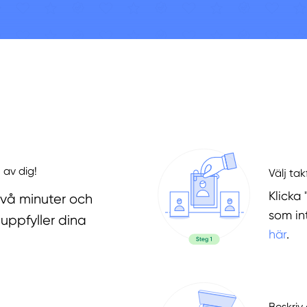
 av dig!
Välj ta
Klicka 
två minuter och
som in
uppfyller dina
här
.
Beskriv 