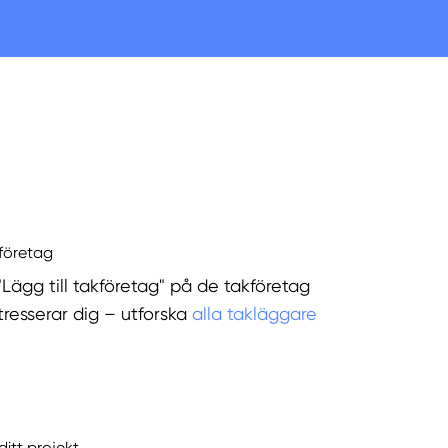
kföretag
"Lägg till takföretag" på de takföretag
tresserar dig – utforska
alla takläggare
ditt projekt