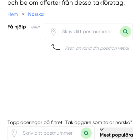
och be om offerter från dessa takföretag.
Hem
»
Norska
Få hjälp
eller
Psst, använd din position vetja!
Topplaceringar på filtret "Takläggare som talar norska"
Mest populära