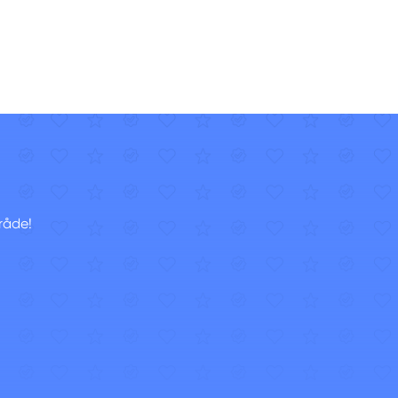
råde!