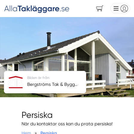
Bilden är från
Bergströms Tak & Bygg AB
Persiska
När du kontaktar oss kan du prata persiska!
Hem
»
Persiska