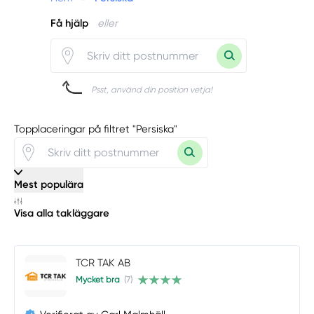
Få hjälp
eller
Psst, använd din position vetja!
Topplaceringar på filtret "Persiska"
Mest populära
Visa alla takläggare
TCR TAK AB
Mycket bra
(7)