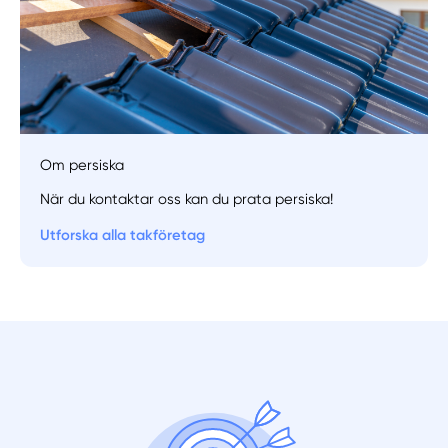
Manuellt
Få hjälp
Om persiska
När du kontaktar oss kan du prata persiska!
Välj tillvägagångssätt
Utforska alla takföretag