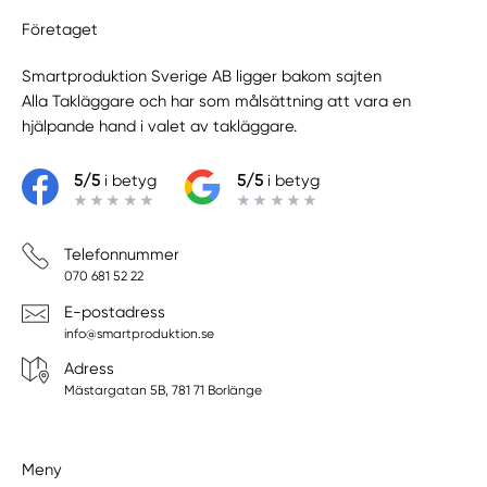
Företaget
Smartproduktion Sverige AB ligger bakom sajten
Alla Takläggare
och har som målsättning att vara en
hjälpande hand i valet av takläggare.
5/5
i betyg
5/5
i betyg
Telefonnummer
070 681 52 22
E-postadress
info@smartproduktion.se
Adress
Mästargatan 5B, 781 71 Borlänge
Meny