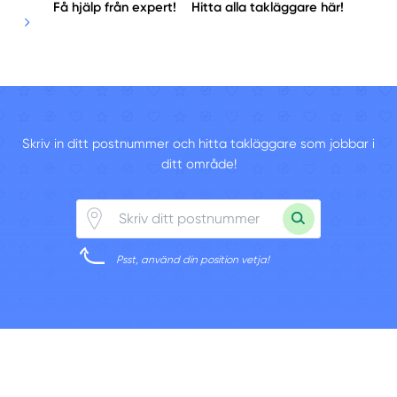
Få hjälp från expert!
Hitta alla takläggare här!
Skriv in ditt postnummer och hitta takläggare som jobbar i
ditt område!
Psst, använd din position vetja!