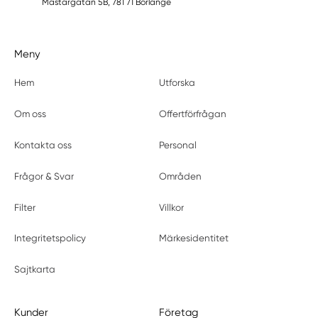
Mästargatan 5B, 781 71 Borlänge
Meny
Hem
Utforska
Om oss
Offertförfrågan
Kontakta oss
Personal
Frågor & Svar
Områden
Filter
Villkor
Integritetspolicy
Märkesidentitet
Sajtkarta
Kunder
Företag