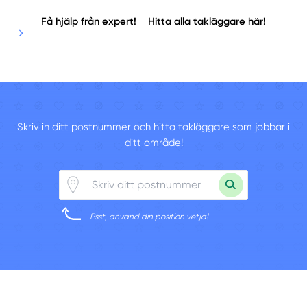
Få hjälp från expert!
Hitta alla takläggare här!
Skriv in ditt postnummer och hitta takläggare som jobbar i
ditt område!
Psst, använd din position vetja!