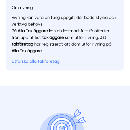
Om rivning
Rivning kan vara en tung uppgift där både styrka och
Manuellt
Få hjälp
verktyg behövs.
På
Alla Takläggare
kan du kostnadsfritt få offerter
från upp till 5st
takläggare
som utför rivning.
3st
Välj tillvägagångssätt
takföretag
har registrerat att dom utför rivning på
Alla Takläggare
.
Utforska alla takföretag