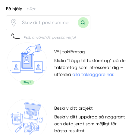
Få hjälp
eller
Psst, använd din position vetja!
Välj takföretag
Klicka "Lägg till takföretag" på de
takföretag som intresserar dig –
utforska
alla takläggare här
.
Beskriv ditt projekt
Beskriv ditt uppdrag så noggrant
och detaljerat som möjligt för
bästa resultat.