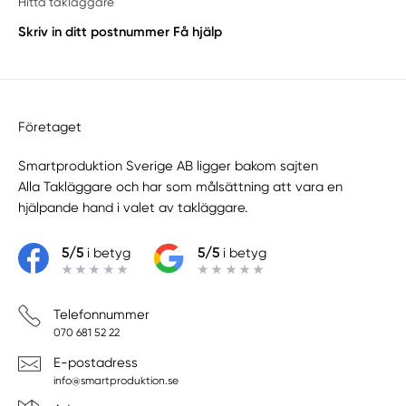
Hitta takläggare
Skriv in ditt postnummer
Få hjälp
Företaget
Smartproduktion Sverige AB ligger bakom sajten
Alla Takläggare
och har som målsättning att vara en
hjälpande hand i valet av takläggare.
5/5
i betyg
5/5
i betyg
Telefonnummer
070 681 52 22
E-postadress
info@smartproduktion.se