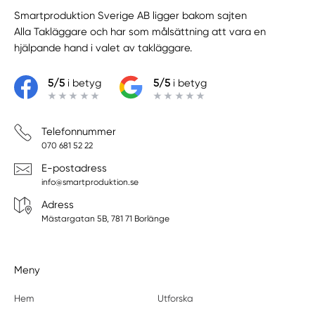
Smartproduktion Sverige AB ligger bakom sajten
Alla Takläggare
och har som målsättning att vara en
hjälpande hand i valet av takläggare.
5/5
i betyg
5/5
i betyg
Telefonnummer
070 681 52 22
E-postadress
info@smartproduktion.se
Adress
Mästargatan 5B, 781 71 Borlänge
Meny
Hem
Utforska