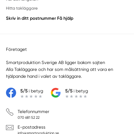
Hitta takläggare
Skriv in ditt postnummer
Få hjälp
Företaget
Smartproduktion Sverige AB ligger bakom sajten
Alla Takläggare
och har som målsättning att vara en
hjälpande hand i valet av takläggare.
5/5
i betyg
5/5
i betyg
Telefonnummer
070 681 52 22
E-postadress
info@smartproduktion.se