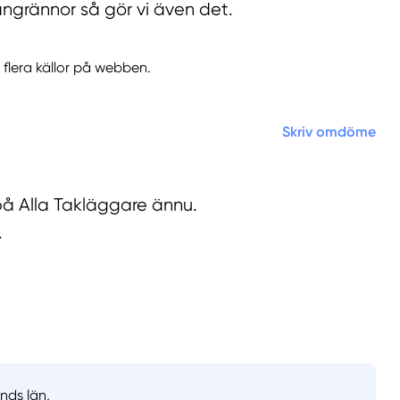
hängrännor så gör vi även det.
 flera källor på webben.
Skriv omdöme
på Alla Takläggare ännu.
.
nds län,