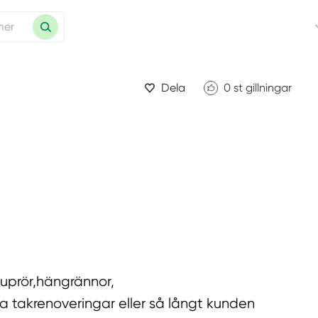
Dela
0
st gillningar
tuprör,hängrännor,
la takrenoveringar eller så långt kunden