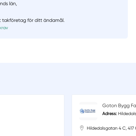
nds län,
t takföretag för ditt ändamål.
krav
Goton Bygg Fast
Adress:
Hildedal
Hildedalsgatan 4 C, 417