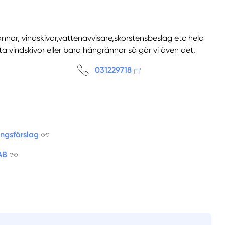
nnor, vindskivor,vattenavvisare,skorstensbeslag etc hela
ta vindskivor eller bara hängrännor så gör vi även det.
031229718
ingsförslag
AB