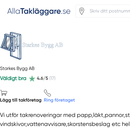
Starkes Bygg AB
Väldigt bra
4.6/5
(17)
Lägg till takföretag
Ring företaget
Vi utför takrenoveringar med papp,läkt,pannor,s
vindskivor,vattenavvisare,skorstensbeslag etc he