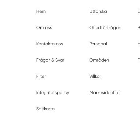
Hem
Utforska
L
Om oss
Offertförfrågan
B
Kontakta oss
Personal
H
Frågor & Svar
Områden
F
Filter
Villkor
Integritetspolicy
Märkesidentitet
Sajtkarta