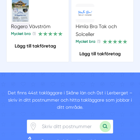
Rogero Vävström
Himla Bra Tak och
Solceller
Mycket bra
(1)
Mycket bra
(1)
Lägg till takföretag
Lägg till takföretag
Det finns 44st takläggare i Skåne län och 0st i Lerberget –
skriv in ditt postnummer och hitta takläggare som jobbar i
ditt område.