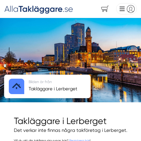
Bilden är från
Takläggare i Lerberget
Takläggare i Lerberget
Det verkar inte finnas några takföretag i Lerberget.
Vill du att din takfirma ska synas här?
Registrera här
!