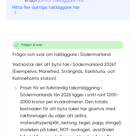
in och
jämför takläggare här!
Välj tillvägagångssätt
Hitta fler duktiga takläggare här
Frågor & svar
Frågor och svar om takläggare i Södermanland
Vad kostar det att byta tak i Södermanland 2026?
(Exempelvis: Mariefred, Strängnäs, Eskilstuna, och
Katrineholms station)
Priset för en fullständig takomläggning i
Södermanlands län 2026 ligger i snitt runt 1200-
2000 kronor per kvadratmeter. Den totala
kostnaden för att byta taket har givetvis med
takföretaget du väljer att anlita,
materialtypen(plåt, betong, tegel, papp, shingel),
storleken på taket, ROT-avdraget, avståndet