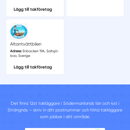
Lägg till takföretag
Altantvättbilen
Adress:
Enbacken 19A, Saltsjö-
boo, Sverige
Lägg till takföretag
Det finns 12st takläggare i Södermanlands län och 4st i
Strängnäs – skriv in ditt postnummer och hitta takläggare
som jobbar i ditt område.