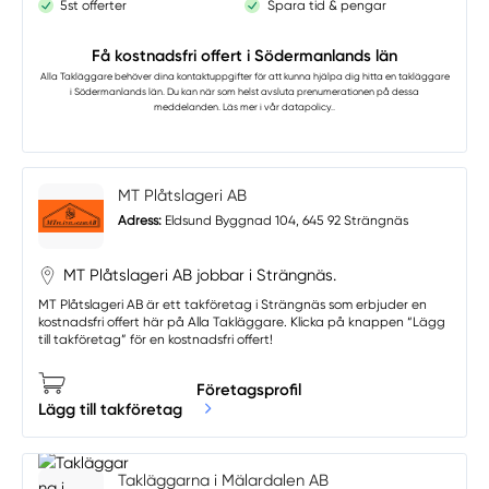
5st offerter
Spara tid & pengar
Få kostnadsfri offert i Södermanlands län
Alla Takläggare
behöver dina kontaktuppgifter för att kunna hjälpa dig hitta en takläggare
i Södermanlands län. Du kan när som helst avsluta prenumerationen på dessa
meddelanden. Läs mer i vår
datapolicy.
.
MT Plåtslageri AB
Adress:
Eldsund Byggnad 104, 645 92 Strängnäs
MT Plåtslageri AB jobbar i Strängnäs.
MT Plåtslageri AB är ett takföretag i Strängnäs som erbjuder en
kostnadsfri offert här på Alla Takläggare. Klicka på knappen “Lägg
till takföretag” för en kostnadsfri offert!
Företagsprofil
Lägg till takföretag
Takläggarna i Mälardalen AB