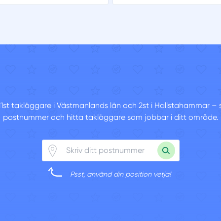
11st takläggare i Västmanlands län och 2st i Hallstahammar – sk
postnummer och hitta takläggare som jobbar i ditt område.
Psst, använd din position vetja!