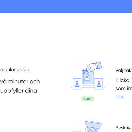
stmanlands län
Välj ta
Klicka 
två minuter och
som in
uppfyller dina
här
.
Beskriv 