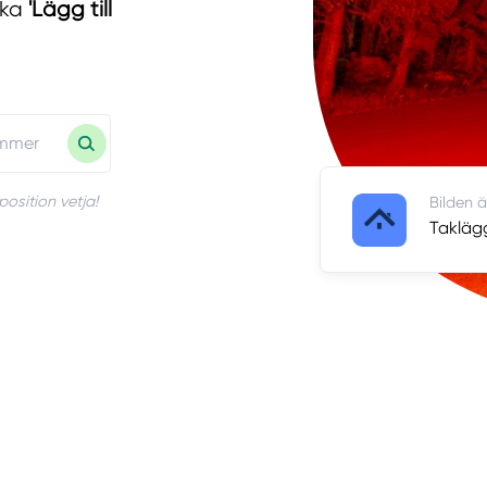
cka
'Lägg till
position vetja!
Bilden ä
Takläg