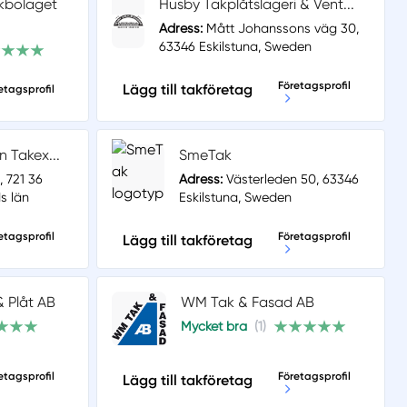
kbolaget
Husby Takplåtslageri & Vent...
Adress:
Mått Johanssons väg 30,
63346 Eskilstuna, Sweden
Företagsprofil
Lägg till takföretag
etagsprofil
n Takex...
SmeTak
 721 36
Adress:
Västerleden 50, 63346
s län
Eskilstuna, Sweden
etagsprofil
Företagsprofil
Lägg till takföretag
& Plåt AB
WM Tak & Fasad AB
Mycket bra
(1)
etagsprofil
Företagsprofil
Lägg till takföretag