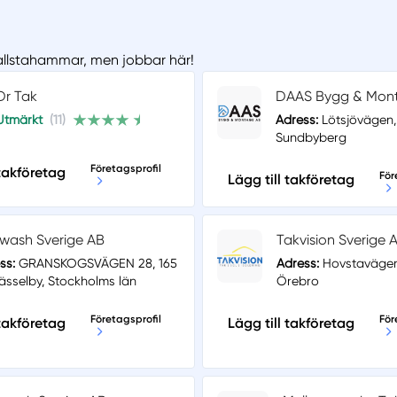
Hallstahammar, men jobbar här!
Dr Tak
DAAS Bygg & Mon
Utmärkt
(11)
Adress:
Lötsjövägen,
Sundbyberg
Företagsprofil
 takföretag
För
Lägg till takföretag
wash Sverige AB
Takvision Sverige 
ss:
GRANSKOGSVÄGEN 28, 165
Adress:
Hovstavägen
ässelby, Stockholms län
Örebro
Företagsprofil
För
 takföretag
Lägg till takföretag