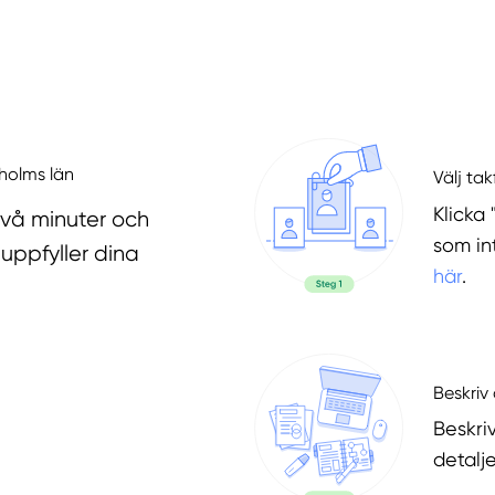
kholms län
Välj ta
Klicka 
två minuter och
som in
uppfyller dina
här
.
Beskriv 
Beskri
detalje