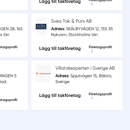
Företagsprofil
Lägg till takföretag
Svea Tak & Puts AB
EN 28, 165
Adress:
SKÄLBYVÄGEN 12, 155 35
s län
Nykvarn, Stockholms län
etagsprofil
Företagsprofil
Lägg till takföretag
Villatakexperten i Sverige AB
INGEN 5
Adress:
Spjutvägen 15, Bålsta,
tad,
Sverige
Företagsprofil
Lägg till takföretag
etagsprofil