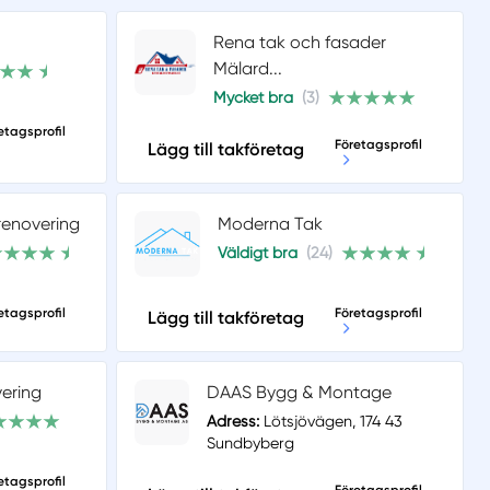
Rena tak och fasader
Mälard...
Mycket bra
(3)
etagsprofil
Företagsprofil
Lägg till takföretag
renovering
Moderna Tak
Väldigt bra
(24)
etagsprofil
Företagsprofil
Lägg till takföretag
ering
DAAS Bygg & Montage
Adress:
Lötsjövägen, 174 43
Sundbyberg
etagsprofil