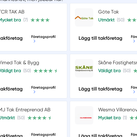
TCR TAK AB
Göte Tak
Mycket bra
(7)
Utmärkt
(50)
Företagsprofil
För
 takföretag
Lägg till takföretag
Vimed Tak & Bygg
Skåne Fastighets
Väldigt bra
(50)
Väldigt bra
(50)
Företagsprofil
För
 takföretag
Lägg till takföretag
MJ Tak Entreprenad AB
Wesma Villarenov
Utmärkt
(50)
Mycket bra
(1)
Företagsprofil
För
 takföretag
Lägg till takföretag