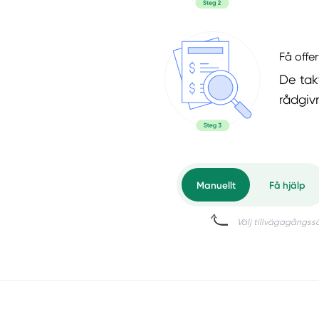
Få offer
De tak
rådgiv