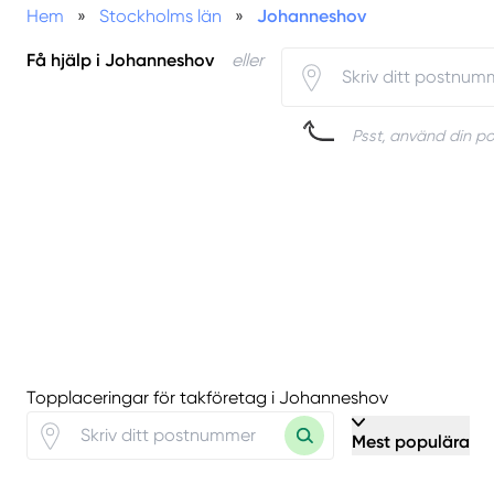
Hem
»
Stockholms län
»
Johanneshov
Få hjälp i Johanneshov
eller
Psst, använd din pos
Topplaceringar för takföretag i Johanneshov
Mest populära