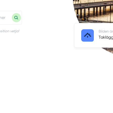
ition vetja!
Bilden ä
Taklägg