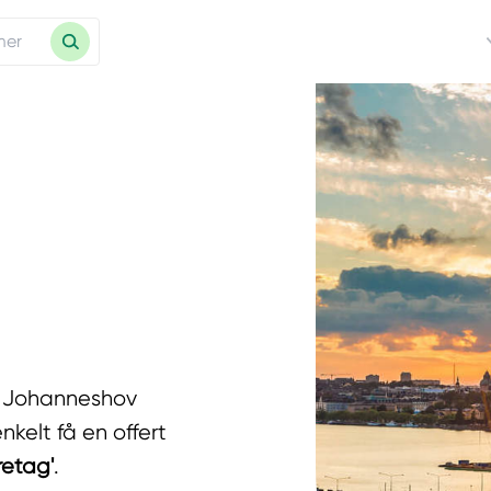
 i Johanneshov
kelt få en offert
retag'
.