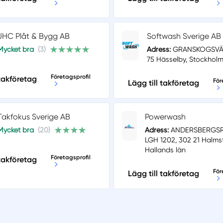
JHC Plåt & Bygg AB
Softwash Sverige AB
Mycket bra
(3)
Adress:
GRANSKOGSVÄG
75 Hässelby, Stockholm
Företagsprofil
 takföretag
För
Lägg till takföretag
Takfokus Sverige AB
Powerwash
Mycket bra
(20)
Adress:
ANDERSBERGSR
LGH 1202, 302 21 Halms
Hallands län
Företagsprofil
 takföretag
För
Lägg till takföretag