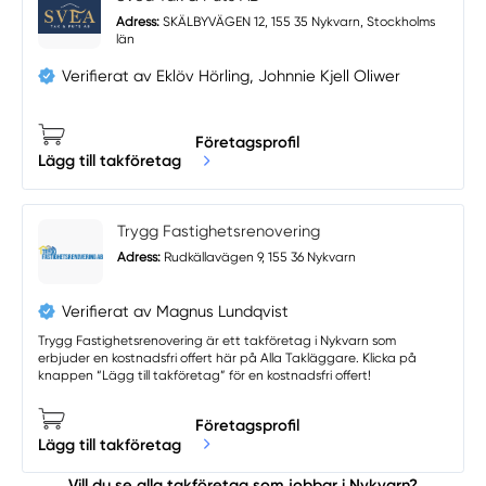
Adress:
SKÄLBYVÄGEN 12, 155 35 Nykvarn, Stockholms
län
Verifierat av Eklöv Hörling, Johnnie Kjell Oliwer
Företagsprofil
Lägg till takföretag
Trygg Fastighetsrenovering
Adress:
Rudkällavägen 9, 155 36 Nykvarn
Verifierat av Magnus Lundqvist
Trygg Fastighetsrenovering är ett takföretag i Nykvarn som
erbjuder en kostnadsfri offert här på Alla Takläggare. Klicka på
knappen “Lägg till takföretag” för en kostnadsfri offert!
Företagsprofil
Lägg till takföretag
Vill du se alla takföretag som jobbar i Nykvarn?