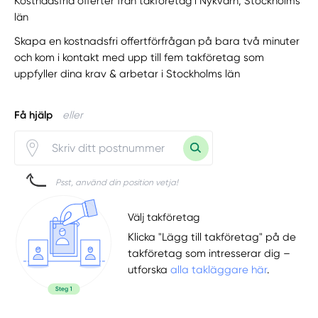
Kostnadsfria offerter från takföretag i Nykvarn, Stockholms
län
Skapa en kostnadsfri offertförfrågan på bara två minuter
och kom i kontakt med upp till fem takföretag som
uppfyller dina krav & arbetar i Stockholms län
Få hjälp
eller
Psst, använd din position vetja!
Välj takföretag
Klicka "Lägg till takföretag" på de
takföretag som intresserar dig –
utforska
alla takläggare här
.