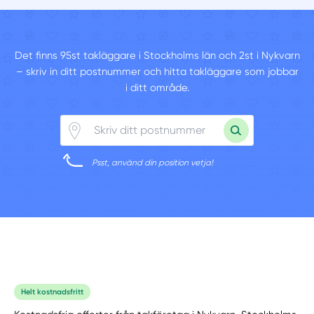
Det finns 95st takläggare i Stockholms län och 2st i Nykvarn
– skriv in ditt postnummer och hitta takläggare som jobbar
i ditt område.
Psst, använd din position vetja!
Helt kostnadsfritt