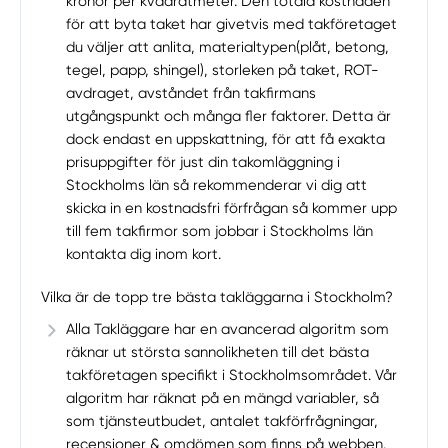
kronor per kvadratmeter. Den totala kostnaden
för att byta taket har givetvis med takföretaget
du väljer att anlita, materialtypen(plåt, betong,
tegel, papp, shingel), storleken på taket, ROT-
avdraget, avståndet från takfirmans
utgångspunkt och många fler faktorer. Detta är
dock endast en uppskattning, för att få exakta
prisuppgifter för just din takomläggning i
Stockholms län så rekommenderar vi dig att
skicka in en kostnadsfri förfrågan så kommer upp
till fem takfirmor som jobbar i Stockholms län
kontakta dig inom kort.
Vilka är de topp tre bästa takläggarna i Stockholm?
Alla Takläggare har en avancerad algoritm som
räknar ut största sannolikheten till det bästa
takföretagen specifikt i Stockholmsområdet. Vår
algoritm har räknat på en mängd variabler, så
som tjänsteutbudet, antalet takförfrågningar,
recensioner & omdömen som finns på webben.