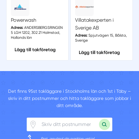
Powerwash
Villatakexperten i
Sverige AB
Adress:
ANDERSBERGSRINGEN
5 LGH 1202, 302 21 Halmstad,
Adress:
Spjutvägen 15, Bålsta,
Hallands län
Sverige
Lägg till takföretag
Lägg till takföretag
Det finns 95st takläggare i Stockholms län och 1st i Täby –
skriv in ditt postnummer och hitta takläggare som jobbar i
ditt område.
Psst, använd din position vetja!