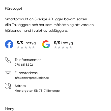
Företaget
Smartproduktion Sverige AB ligger bakom sajten
Alla Takläggare
och har som målsättning att vara en
hjälpande hand i valet av takläggare.
5/5
i betyg
5/5
i betyg
Telefonnummer
070 681 52 22
E-postadress
info@smartproduktion.se
Adress
Mästargatan 5B, 781 71 Borlänge
Meny