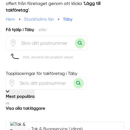
offert från företaget genom att klicka
'Lägg till
takföretag'
.
Hem
»
Stockholms län
»
Täby
Få hjälp i Täby
eller
Psst, använd din position vetja!
Topplaceringar för takföretag i Täby
Mest populära
Visa alla takläggare
Tak & Byggservice Lidingö