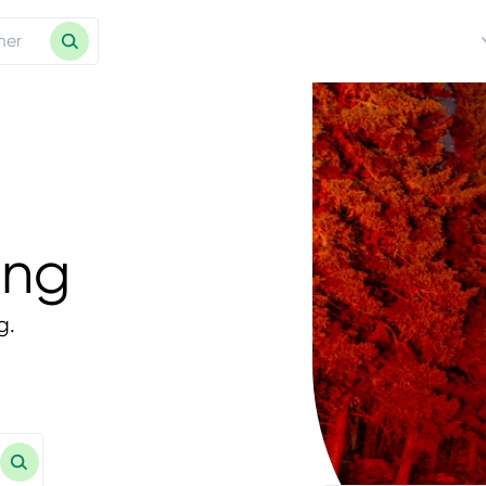
ing
g.