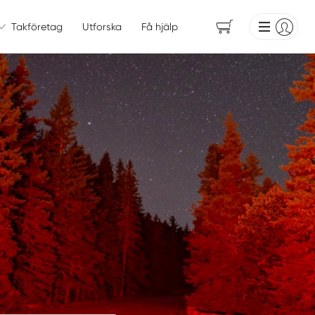
Takföretag
Utforska
Få hjälp