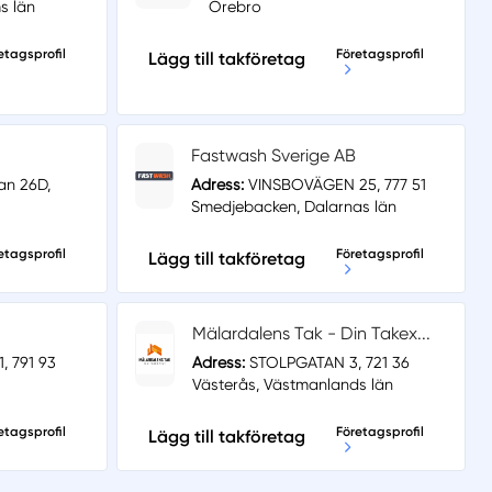
s län
Örebro
etagsprofil
Företagsprofil
Lägg till takföretag
Fastwash Sverige AB
an 26D,
Adress:
VINSBOVÄGEN 25, 777 51
Smedjebacken, Dalarnas län
etagsprofil
Företagsprofil
Lägg till takföretag
Mälardalens Tak - Din Takex...
 791 93
Adress:
STOLPGATAN 3, 721 36
Västerås, Västmanlands län
etagsprofil
Företagsprofil
Lägg till takföretag