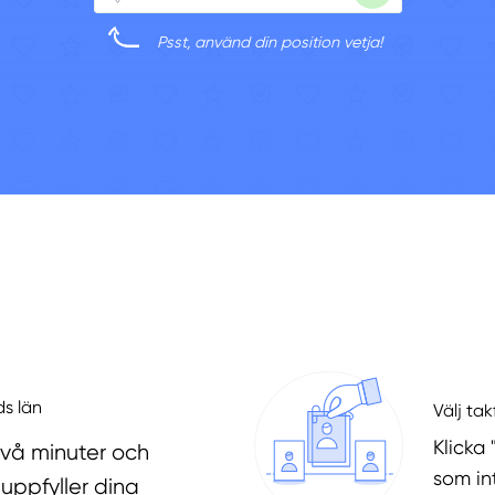
Psst, använd din position vetja!
ds län
Välj ta
Klicka 
två minuter och
som in
uppfyller dina