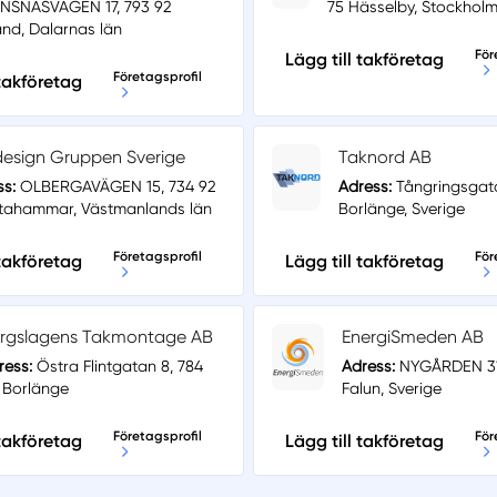
ANSNÄSVÄGEN 17, 793 92
75 Hässelby, Stockholm
nd, Dalarnas län
För
Lägg till takföretag
Företagsprofil
 takföretag
esign Gruppen Sverige
Taknord AB
ss:
OLBERGAVÄGEN 15, 734 92
Adress:
Tångringsgat
stahammar, Västmanlands län
Borlänge, Sverige
Företagsprofil
För
 takföretag
Lägg till takföretag
rgslagens Takmontage AB
EnergiSmeden AB
ress:
Östra Flintgatan 8, 784
Adress:
NYGÅRDEN 31,
 Borlänge
Falun, Sverige
Företagsprofil
För
 takföretag
Lägg till takföretag