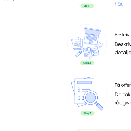
här
.
Beskriv 
Beskri
detalje
Få offer
De tak
rådgiv