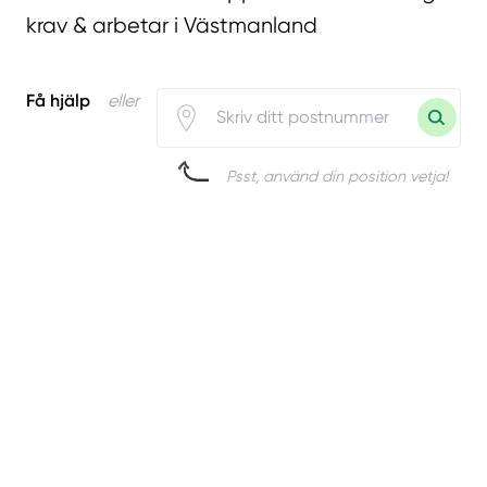
krav & arbetar i Västmanland
Få hjälp
eller
Psst, använd din position vetja!