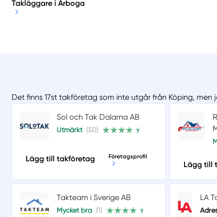
Takläggare i Arboga
Det finns 17st takföretag som inte utgår från Köping, men 
Sol och Tak Dalarna AB
R
M
Utmärkt
(50)
M
Företagsprofil
Lägg till takföretag
Lägg till
Takteam i Sverige AB
LA T
Mycket bra
(1)
Adres