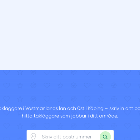
 takläggare i Västmanlands län och 0st i Köping – skriv in ditt
hitta takläggare som jobbar i ditt område.