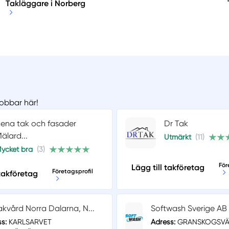
Takläggare i Norberg
jobbar här!
ena tak och fasader
Dr Tak
älard...
Utmärkt
(11)
ycket bra
(3)
För
Lägg till takföretag
Företagsprofil
 takföretag
akvård Norra Dalarna, N...
Softwash Sverige AB
s:
KARLSARVET
Adress:
GRANSKOGSVÄG