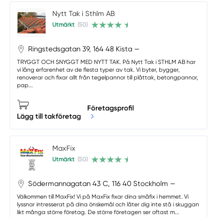
Nytt Tak i Sthlm AB
Utmärkt
(50)
Ringstedsgatan 39, 164 48 Kista —
TRYGGT OCH SNYGGT MED NYTT TAK. På Nytt Tak i STHLM AB har
vi lång erfarenhet av de flesta typer av tak. Vi byter, bygger,
renoverar och fixar allt från tegelpannor till plåttak, betongpannor,
pap...
Företagsprofil
Lägg till takföretag
MaxFix
Utmärkt
(50)
Södermannagatan 43 C, 116 40 Stockholm —
Välkommen till MaxFix! Vi på MaxFix fixar dina småfix i hemmet. Vi
lyssnar intresserat på dina önskemål och låter dig inte stå i skuggan
likt många större företag. De större företagen ser oftast m...