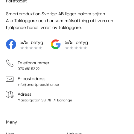
Företaget
Smartproduktion Sverige AB ligger bakom sajten
Alla Takläggare
och har som målsättning att vara en
hjälpande hand i valet av takläggare.
5/5
i betyg
5/5
i betyg
Telefonnummer
070 681 52 22
E-postadress
info@smartproduktion.se
Adress
Mästargatan 5B, 781 71 Borlänge
Meny