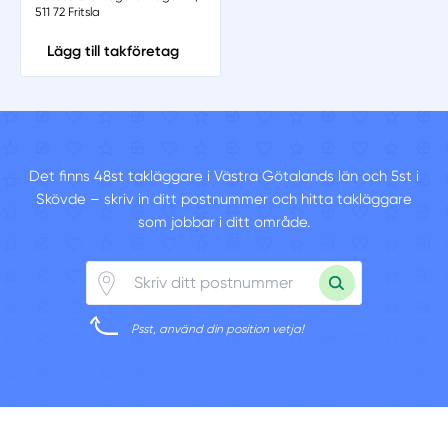
511 72 Fritsla
Lägg till takföretag
Det finns 48st takläggare i Västra Götalands län och 5st i
Skövde – skriv in ditt postnummer och hitta takläggare
som jobbar i ditt område.
Psst, använd din position vetja!