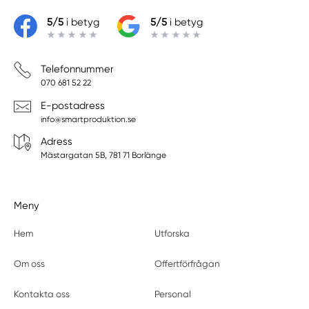
5/5
i betyg
5/5
i betyg
Telefonnummer
070 681 52 22
E-postadress
info@smartproduktion.se
Adress
Mästargatan 5B, 781 71 Borlänge
Meny
Hem
Utforska
Om oss
Offertförfrågan
Kontakta oss
Personal