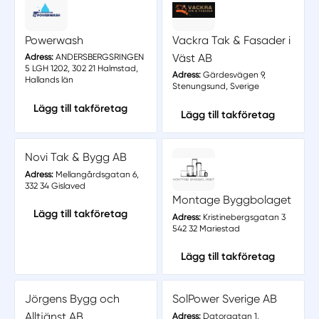
Powerwash
Vackra Tak & Fasader i
Väst AB
Adress:
ANDERSBERGSRINGEN
5 LGH 1202, 302 21 Halmstad,
Adress:
Gärdesvägen 9,
Hallands län
Stenungsund, Sverige
Lägg till takföretag
Lägg till takföretag
Novi Tak & Bygg AB
Adress:
Mellangårdsgatan 6,
332 34 Gislaved
Montage Byggbolaget
Lägg till takföretag
Adress:
Kristinebergsgatan 3
542 32 Mariestad
Lägg till takföretag
Jörgens Bygg och
SolPower Sverige AB
Alltjänst AB
Adress:
Datorgatan 1,