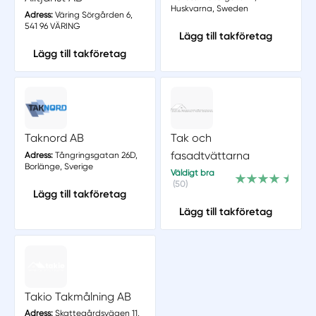
Huskvarna, Sweden
Adress:
Väring Sörgården 6,
541 96 VÄRING
Lägg till takföretag
Lägg till takföretag
Taknord AB
Tak och
fasadtvättarna
Adress:
Tångringsgatan 26D,
Borlänge, Sverige
Väldigt bra
(50)
Lägg till takföretag
Lägg till takföretag
Takio Takmålning AB
Adress:
Skattegårdsvägen 11,