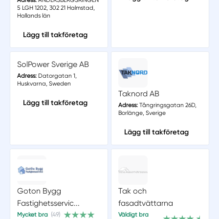
Adress:
ANDERSBERGSRINGEN
5 LGH 1202, 302 21 Halmstad,
Hallands län
Lägg till takföretag
SolPower Sverige AB
Adress:
Datorgatan 1,
Huskvarna, Sweden
Taknord AB
Lägg till takföretag
Adress:
Tångringsgatan 26D,
Borlänge, Sverige
Lägg till takföretag
Goton Bygg
Tak och
Fastighetsservic...
fasadtvättarna
Mycket bra
(49)
Väldigt bra