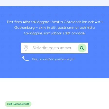
Det finns 48st takläggare i Västra Götalands län och 4st i
Gothenburg – skriv in ditt postnummer och hitta
takläggare som jobbar i ditt område.
Psst, använd din position vetja!
Helt kostnadsfritt