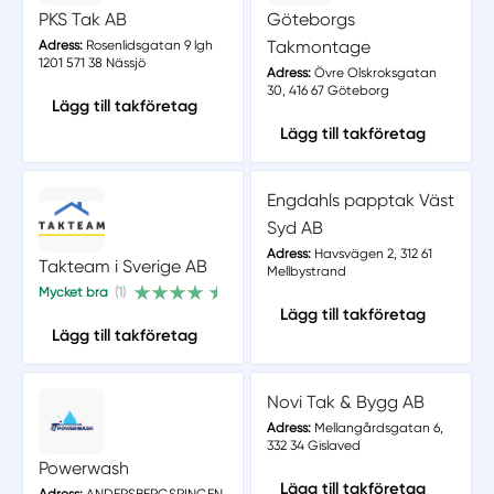
PKS Tak AB
Göteborgs
Takmontage
Adress:
Rosenlidsgatan 9 lgh
1201 571 38 Nässjö
Adress:
Övre Olskroksgatan
30, 416 67 Göteborg
Lägg till takföretag
Lägg till takföretag
Engdahls papptak Väst
Syd AB
Adress:
Havsvägen 2, 312 61
Takteam i Sverige AB
Mellbystrand
Mycket bra
(1)
Lägg till takföretag
Lägg till takföretag
Novi Tak & Bygg AB
Adress:
Mellangårdsgatan 6,
332 34 Gislaved
Powerwash
Lägg till takföretag